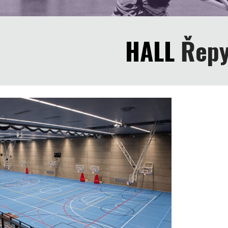
HALL
Řep